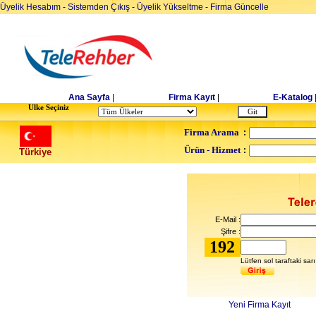
Üyelik Hesabım
-
Sistemden Çıkış
-
Üyelik Yükseltme
-
Firma Güncelle
Ana Sayfa
|
Firma Kayıt
|
E-Katalog
Ulke Seçiniz
Firma Arama
:
Ürün - Hizmet
:
Türkiye
E-Mail :
Şifre :
192
Lütfen sol taraftaki sar
Yeni Firma Kayıt