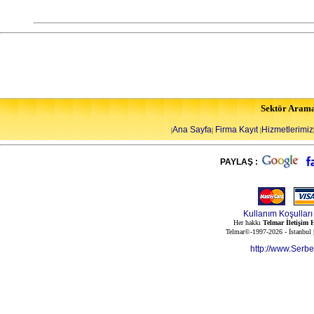
Sektör Aram
Ana Sayfa
Firma Kayıt
Hizmetlerimiz
|
|
|
PAYLAŞ :
Kullanım Koşulları
Her hakkı
Telmar İletişim H
Telmar©-1997-2026 - İstanbul
http://www.Serb